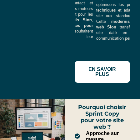
. Votre
formulaires de contact et
pai
optimisons les performances
re une
l’optimisation pour les moteurs
de 
techniques et adaptons votre
retient
de recherche. Parfait pour les
l’o
site aux standards actuels.
oin de
sites professionnels Sion
,
d’a
Cette
modernisation site
site ?
sites PME
et
sites pour
ma
web Sion
transforme votre
isme
indépendants
qui souhaitent
vos
site daté en outil de
développer leur
communication performant.
visibilité en ligne.
EN SAVOIR
PLUS
Pourquoi choisir
Sprint Copy
pour votre site
web ?
Approche sur
mesure