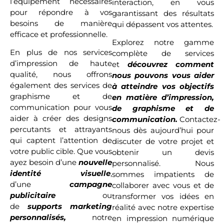
l’équipement nécessaires
interaction, en vous
pour répondre à vos
garantissant des résultats
besoins de manière
qui dépassent vos attentes.
efficace et professionnelle.
Explorez notre gamme
En plus de nos services
complète de services
d’impression de haute
et
découvrez comment
qualité, nous offrons
nous pouvons vous aider
également des services de
à atteindre vos objectifs
graphisme et de
en matière d’impression,
communication pour vous
de graphisme et de
aider à créer des designs
communication.
Contactez-
percutants et attrayants
nous dès aujourd’hui pour
qui captent l’attention de
discuter de votre projet et
votre public cible. Que vous
obtenir un devis
ayez besoin d’une
nouvelle
personnalisé. Nous
identité visuelle
,
sommes impatients de
d’une
campagne
collaborer avec vous et de
publicitaire
ou
transformer vos idées en
de
supports marketing
réalité avec notre expertise
personnalisés,
notre
en impression numérique