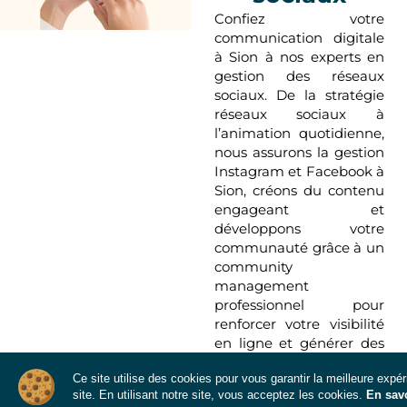
Confiez votre
communication digitale
à Sion à nos experts en
gestion des réseaux
sociaux. De la stratégie
réseaux sociaux à
l’animation quotidienne,
nous assurons la gestion
Instagram et Facebook à
Sion, créons du contenu
engageant et
développons votre
communauté grâce à un
community
management
professionnel pour
renforcer votre visibilité
en ligne et générer des
opportunités
Ce site utilise des cookies pour vous garantir la meilleure expé
commerciales.
site. En utilisant notre site, vous acceptez les cookies.
En savo