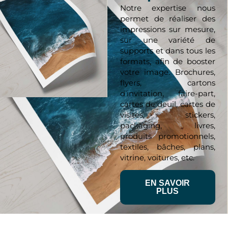
Notre expertise nous
permet de réaliser des
impressions sur mesure,
sur une variété de
supports et dans tous les
formats, afin de booster
votre image. Brochures,
flyers, cartons
d’invitation, faire-part,
cartes de deuil, cartes de
visites, stickers,
packaging, livres,
produits promotionnels,
textiles, bâches, plans,
vitrine, voitures, etc.
EN SAVOIR
PLUS